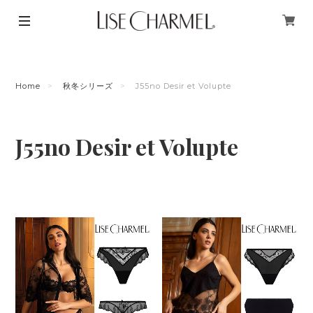
Home
秋冬シリーズ
J55no Desir et Volupte
J55no Desir et Volupte