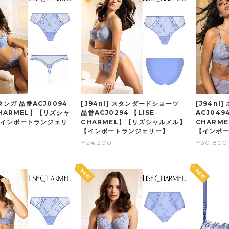
] タンガ 品番ACJ0094
[J94nl] スタンダードショーツ
[J94nl
CHARMEL】【リズシャ
品番ACJ0294 【LISE
ACJ0494
インポートランジェリ
CHARMEL】【リズシャルメル】
CHARM
【インポートランジェリー】
【インポ
¥24,200
¥30,800