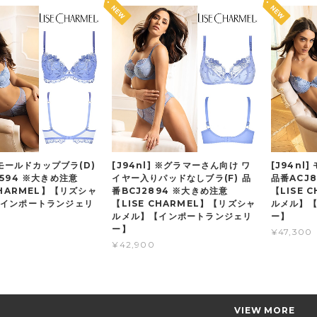
] モールドカップブラ(D)
[J94nl] ※グラマーさん向け ワ
[J94nl
8594 ※大きめ注意
イヤー入りパッドなしブラ(F) 品
品番ACJ
CHARMEL】【リズシャ
番BCJ2894 ※大きめ注意
【LISE 
インポートランジェリ
【LISE CHARMEL】【リズシャ
ルメル】
ルメル】【インポートランジェリ
ー】
ー】
¥47,300
¥42,900
VIEW MORE