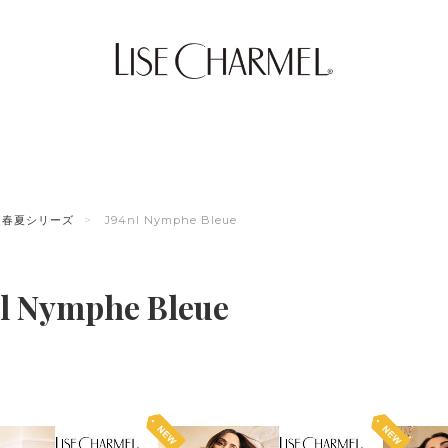
春夏シリーズ
J94nl Nymphe Bleue
l Nymphe Bleue