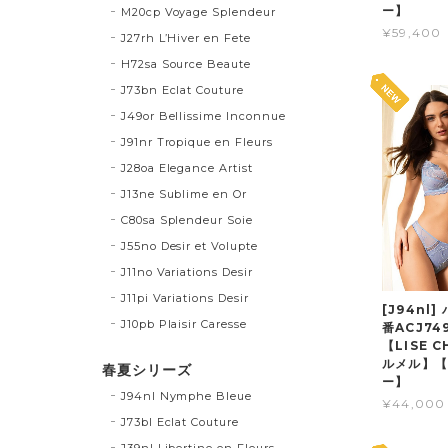
ー】
M20cp Voyage Splendeur
¥59,400
J27rh L’Hiver en Fete
H72sa Source Beaute
J73bn Eclat Couture
J49or Bellissime Inconnue
J91nr Tropique en Fleurs
J28oa Elegance Artist
J13ne Sublime en Or
C80sa Splendeur Soie
J55no Desir et Volupte
J11no Variations Desir
J11pi Variations Desir
[J94nl
J10pb Plaisir Caresse
番ACJ74
【LISE 
ルメル】【
春夏シリーズ
ー】
J94nl Nymphe Bleue
¥44,000
J73bl Eclat Couture
J39nl Libertine en Fleurs