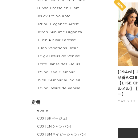
H15da Deesse en Glam
J86ev Ete Volupte
J28nu Elegance Artist
J82en Sublime Organza
J10en Plaisir Caresse
J11en Variations Desir
J35gv Desirs de Venise
J37fe Danse des Fleurs
[J94nl
J75no Diva Glamour
品番ACJ
J53sl L’Amour au Soleil
【LISE 
J35no Desirs de Venise
ルメル】【
ー】
¥47,300
定番
epure
C80 [SRベージュ]
C80 [ENシャンパン]
C80 [SMネイビーシャンパン]