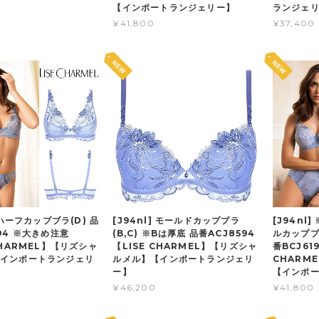
【インポートランジェリー】
ランジェ
¥41,800
¥37,400
] ハーフカップブラ(D) 品
[J94nl] モールドカップブラ
[J94nl
94 ※大きめ注意
(B,C) ※Bは厚底 品番ACJ8594
ルカップブ
CHARMEL】【リズシャ
【LISE CHARMEL】【リズシャ
番BCJ61
インポートランジェリ
ルメル】【インポートランジェリ
CHARM
ー】
【インポ
¥46,200
¥41,800