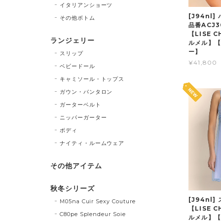
イタリアンショーツ
[J94nl]
その他ボトム
品番ACJ
【LISE 
ランジェリー
ルメル】【
ー】
スリップ
¥41,800
ベビードール
キャミソール・トップス
ガウン・パンタロン
ガーターベルト
ニッパーガーター
ボディ
ナイティ・ルームウェア
その他アイテム
秋冬シリーズ
[J94nl]
M05na Cuir Sexy Couture
【LISE 
C80pe Splendeur Soie
ルメル】【