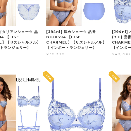
] イタリアンショーツ 品
[J94nl] 深めショーツ 品番
[J94nl
4 【LISE
BCJ0394 【LISE
(B,C) 品
EL】【リズシャルメル】
CHARMEL】【リズシャルメル】
CHARM
ートランジェリー】
【インポートランジェリー】
【インポ
¥30,800
¥40,700