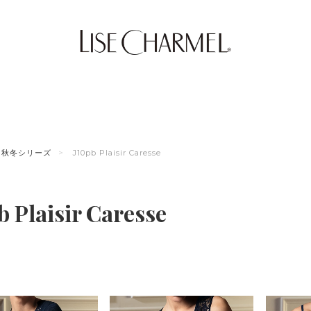
秋冬シリーズ
J10pb Plaisir Caresse
b Plaisir Caresse