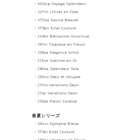
M20cp Voyage Splendeur
J27rh L’Hiver en Fete
H72sa Source Beaute
J73bn Eclat Couture
J49or Bellissime Inconnue
J91nr Tropique en Fleurs
J28oa Elegance Artist
J13ne Sublime en Or
C80sa Splendeur Soie
J55no Desir et Volupte
J11no Variations Desir
J11pi Variations Desir
J10pb Plaisir Caresse
春夏シリーズ
J94nl Nymphe Bleue
J73bl Eclat Couture
J39nl Libertine en Fleurs