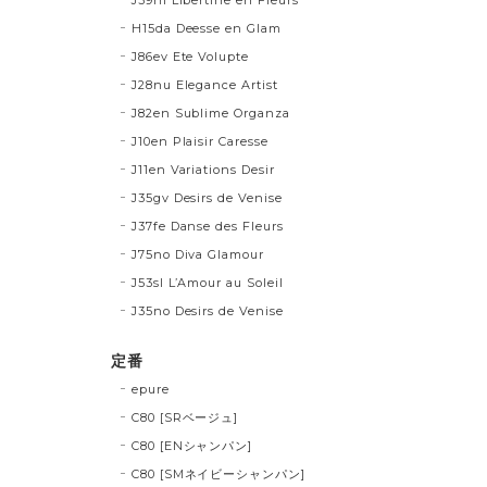
H15da Deesse en Glam
J86ev Ete Volupte
J28nu Elegance Artist
J82en Sublime Organza
J10en Plaisir Caresse
J11en Variations Desir
J35gv Desirs de Venise
J37fe Danse des Fleurs
J75no Diva Glamour
J53sl L’Amour au Soleil
J35no Desirs de Venise
定番
epure
C80 [SRベージュ]
C80 [ENシャンパン]
C80 [SMネイビーシャンパン]