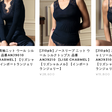
] 長袖ニット ウール シル
[J10pb] ノースリーブ ニット ウ
[J10pb
品番ANJ9010
ール シルクトップス 品番
ャミソール
CHARMEL】【リズシャ
ANJ9210 【LISE CHARMEL】
ANJ931
インポートランジェリ
【リズシャルメル】【インポート
【リズシ
ランジェリー】
ランジェ
¥28,600
¥19,800