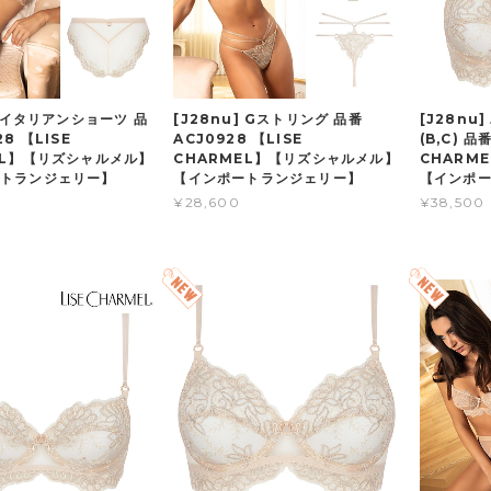
] イタリアンショーツ 品
[J28nu] Gストリング 品番
[J28nu
8 【LISE
ACJ0928 【LISE
(B,C) 品
EL】【リズシャルメル】
CHARMEL】【リズシャルメル】
CHARM
ートランジェリー】
【インポートランジェリー】
【インポ
¥28,600
¥38,500