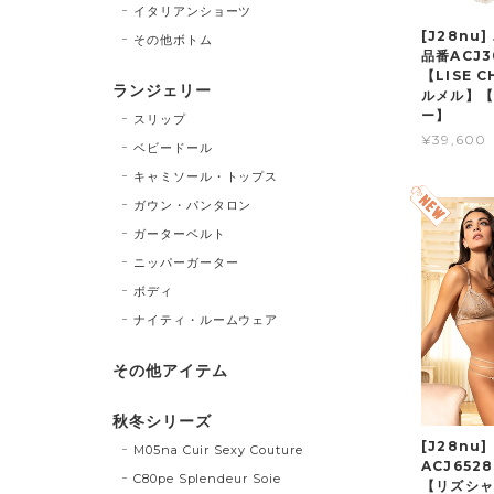
イタリアンショーツ
[J28nu
その他ボトム
品番ACJ
【LISE 
ランジェリー
ルメル】【
ー】
スリップ
¥39,600
ベビードール
キャミソール・トップス
ガウン・パンタロン
ガーターベルト
ニッパーガーター
ボディ
ナイティ・ルームウェア
その他アイテム
秋冬シリーズ
[J28nu
M05na Cuir Sexy Couture
ACJ6528
C80pe Splendeur Soie
【リズシャ