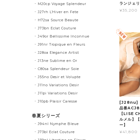
ランジェ
M20cp Voyage Splendeur
¥35,200
J27rh L’Hiver en Fete
H72sa Source Beaute
J73bn Eclat Couture
J49or Bellissime Inconnue
J91nr Tropique en Fleurs
J28oa Elegance Artist
J13ne Sublime en Or
C80sa Splendeur Soie
J55no Desir et Volupte
J11no Variations Desir
J11pi Variations Desir
J10pb Plaisir Caresse
[J28nu
品番ACJ
【LISE 
春夏シリーズ
ルメル】【
J94nl Nymphe Bleue
ー】
¥41,800
J73bl Eclat Couture
J39nl Libertine en Fleurs