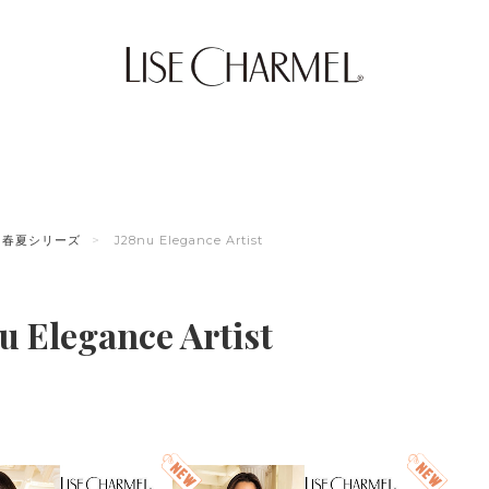
春夏シリーズ
J28nu Elegance Artist
u Elegance Artist