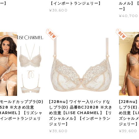
リー】
【インポートランジェリー】
ルメル】
ー】
¥39,600
¥40,700
] モールドカップブラ(D)
[J28nu] ワイヤー入りパッドな
[J28n
8528 ※大きめ注意
しブラ(D) 品番BCJ2828 ※大き
しブラ(E)
CHARMEL】【リズシャ
め注意【LISE CHARMEL】【リ
め注意【LI
インポートランジェリ
ズシャルメル】【インポートラン
ズシャル
ジェリー】
ジェリー
¥39,600
¥39,600