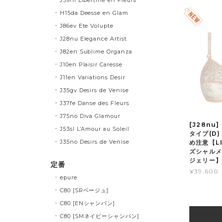
H15da Deesse en Glam
J86ev Ete Volupte
J28nu Elegance Artist
J82en Sublime Organza
J10en Plaisir Caresse
J11en Variations Desir
J35gv Desirs de Venise
J37fe Danse des Fleurs
J75no Diva Glamour
[J28nu
J53sl L’Amour au Soleil
タイプ(D)
J35no Desirs de Venise
め注意【LI
ズシャルメ
ジェリー】
定番
¥39,600
epure
C80 [SRベージュ]
C80 [ENシャンパン]
C80 [SMネイビーシャンパン]