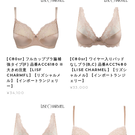
[C80sr] フルカップブラ脇補
[C80sr] ワイヤー入りパッド
強タイプ(F) 品番ACC6180 ※
なしブラ(B,C) 品番ACC7480
大きめ注意 【LISF
【LISE CHARMEL】【リズシ
CHARMFL】【リズシャルメ
ャルメル】【インポートランジ
ル】【インポートランジェリ
ェリー】
ー】
¥33,000
¥34,100