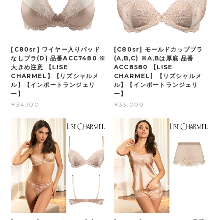
[C80sr] ワイヤー入りパッド
[C80sr] モールドカップブラ
なしブラ(D) 品番ACC7480 ※
(A,B,C) ※A,Bは厚底 品番
大きめ注意 【LISE
ACC8580 【LISE
CHARMEL】【リズシャルメ
CHARMEL】【リズシャルメ
ル】【インポートランジェリ
ル】【インポートランジェリ
ー】
ー】
¥34,100
¥33,000