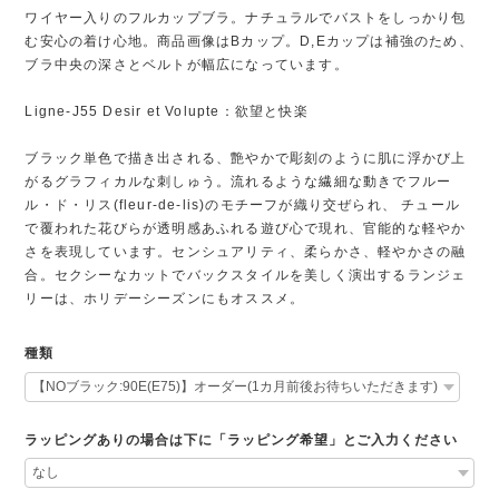
ワイヤー入りのフルカップブラ。ナチュラルでバストをしっかり包
む安心の着け心地。商品画像はBカップ。D,Eカップは補強のため、
ブラ中央の深さとベルトが幅広になっています。
Ligne-J55 Desir et Volupte：欲望と快楽
ブラック単色で描き出される、艶やかで彫刻のように肌に浮かび上
がるグラフィカルな刺しゅう。流れるような繊細な動きでフルー
ル・ド・リス(fleur-de-lis)のモチーフが織り交ぜられ、 チュール
で覆われた花びらが透明感あふれる遊び心で現れ、官能的な軽やか
さを表現しています。センシュアリティ、柔らかさ、軽やかさの融
合。セクシーなカットでバックスタイルを美しく演出するランジェ
リーは、ホリデーシーズンにもオススメ。
種類
ラッピングありの場合は下に「ラッピング希望」とご入力ください