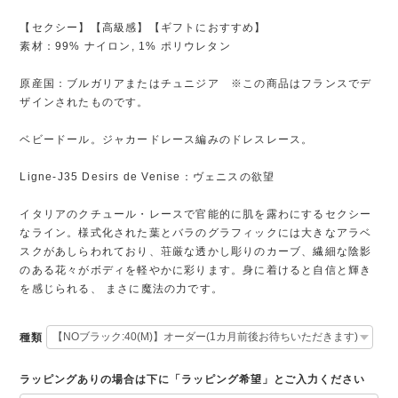
【セクシー】【高級感】【ギフトにおすすめ】
素材：99% ナイロン, 1% ポリウレタン
原産国：ブルガリアまたはチュニジア ※この商品はフランスでデ
ザインされたものです。
ベビードール。ジャカードレース編みのドレスレース。
Ligne-J35 Desirs de Venise：ヴェニスの欲望
イタリアのクチュール・レースで官能的に肌を露わにするセクシー
なライン。様式化された葉とバラのグラフィックには大きなアラベ
スクがあしらわれており、荘厳な透かし彫りのカーブ、繊細な陰影
のある花々がボディを軽やかに彩ります。身に着けると自信と輝き
を感じられる、 まさに魔法の力です。
種類
ラッピングありの場合は下に「ラッピング希望」とご入力ください