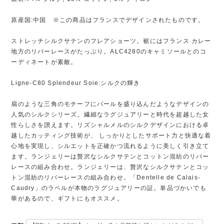
原産国:中国 ※この商品はフランスでデザインされたものです。
ストレッチシルクサテンのフレアショーツ。裾にはフランス カレー
地方のリバーレースがたっぷり。ALC4280のキャミソールとのコ
ーディネートが素敵。
Ligne-C80 Splendeur Soie:シルクの輝き
扇のような三角のモチーフにパールを盛り込んだようなデザインの
人気のシルクシリーズ。繊細なラグジュアリーと時代を超越した女
性らしさを讃えます。リズシャルメルのシルクデザインにおける卓
越したカッティング技術が、 しっかりとしたサポート力と快適な着
心地を実現し、シルエットを正確かつ流れるように美しく引き立て
ます。ランジェリーは贅沢なシルクサテンとコットン混紡のリバー
レースの組み合わせ。ランジェリーは、贅沢なシルクサテンとコッ
トン混紡のリバーレースの組み合わせ。「Dentelle de Calais-
Caudry」のラベルが本物のラグジュアリーの証。単品づかいでも
華があるので、ギフトにもオススメ。