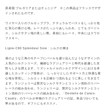
原産国:ブルガリアまたはチュニジア ※この商品はフランスでデザ
インされたものです。
ワイヤー入りのフルカップブラ。ナチュラルでバストをしっかり包
む安心の着け心地。レースがたっぷりあしらわれ、とてもゴージャ
ス。シルクサテン地の美しい艶。肩紐にもレース。中央にはスワロ
フスキー。
Ligne-C80 Splendeur Soie : シルクの輝き
扇のような三角のモチーフにパールを盛り込んだようなデザインの
人気のシルクシリーズ。繊細なラグジュアリーと時代を超越した女
性らしさを讃えます。リズシャルメルのシルクデザインにおける卓
越したカッティング技術が、 しっかりとしたサポート力と快適な着
心地を実現し、シルエットを正確かつ流れるように美しく引き立て
ます。ランジェリーは贅沢なシルクサテンとコットン混紡のリバー
レースの組み合わせ。ランジェリーは、贅沢なシルクサテンとコッ
トン混紡のリバーレースの組み合わせ。「Dentelle de Calais-
Caudry」のラベルが本物のラグジュアリーの証。単品づかいでも
華があるので、ギフトにもオススメ。