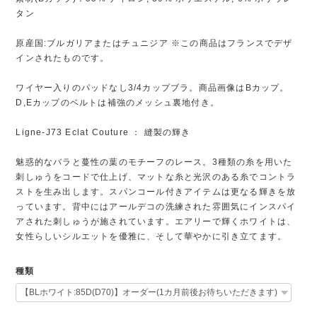
タン
原産国:ブルガリアまたはチュニジア ※この商品はフランスでデザ
インされたものです。
ワイヤー入りのパッドなし3/4カップブラ。商品画像はBカップ。
D,Eカップのベルトは補強のメッシュ裏地付き。
Ligne-J73 Eclat Couture ： 縫製の輝き
魅惑的なバラと蔓性の葉のモチーフのレース。3種類の糸を用いた
刺しゅうをコードで仕上げ、マットな糸と光沢のある糸でコントラ
ストを生み出します。スパンコール付きアイテムは更なる輝きを放
っています。背中にはアールデコの洗練された雰囲気にインスパイ
アされた刺しゅうが施されています。エアリーで輝くホワイトは、
女性らしいシルエットを優雅に、そして華やかに引き立てます。
種類