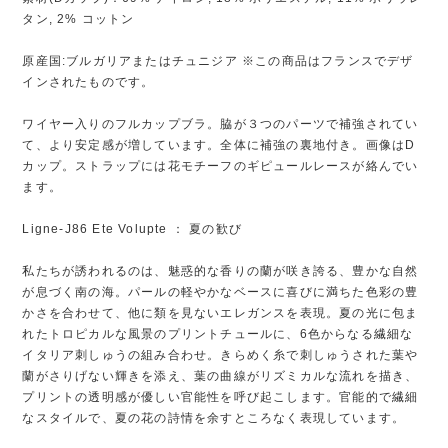
タン, 2% コットン
原産国:ブルガリアまたはチュニジア ※この商品はフランスでデザ
インされたものです。
ワイヤー入りのフルカップブラ。脇が３つのパーツで補強されてい
て、より安定感が増しています。全体に補強の裏地付き。画像はD
カップ。ストラップには花モチーフのギピュールレースが絡んでい
ます。
Ligne-J86 Ete Volupte ： 夏の歓び
私たちが誘われるのは、魅惑的な香りの蘭が咲き誇る、豊かな自然
が息づく南の海。パールの軽やかなベースに喜びに満ちた色彩の豊
かさを合わせて、他に類を見ないエレガンスを表現。夏の光に包ま
れたトロピカルな風景のプリントチュールに、6色からなる繊細な
イタリア刺しゅうの組み合わせ。きらめく糸で刺しゅうされた葉や
蘭がさりげない輝きを添え、葉の曲線がリズミカルな流れを描き、
プリントの透明感が優しい官能性を呼び起こします。官能的で繊細
なスタイルで、夏の花の詩情を余すところなく表現しています。