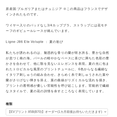
原産国:ブルガリアまたはチュニジア ※この商品はフランスでデザ
インされたものです。
ワイヤー入りのパッドなし3/4カップブラ。ストラップには花モチ
ーフのギピュールレースが絡んでいます。
Ligne-J86 Ete Volupte ： 夏の歓び
私たちが誘われるのは、魅惑的な香りの蘭が咲き誇る、豊かな自然
が息づく南の海。パールの軽やかなベースに喜びに満ちた色彩の豊
かさを合わせて、他に類を見ないエレガンスを表現。夏の光に包ま
れたトロピカルな風景のプリントチュールに、6色からなる繊細な
イタリア刺しゅうの組み合わせ。きらめく糸で刺しゅうされた葉や
蘭がさりげない輝きを添え、葉の曲線がリズミカルな流れを描き、
プリントの透明感が優しい官能性を呼び起こします。官能的で繊細
なスタイルで、夏の花の詩情を余すところなく表現しています。
種類