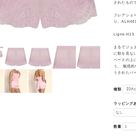
されたもの
フレアショ
り。ALH4
Ligne-H1
まるでジュ
に類を見な
ベースの上
う。 魅惑
うされたパ
種類
ラッピング
数量