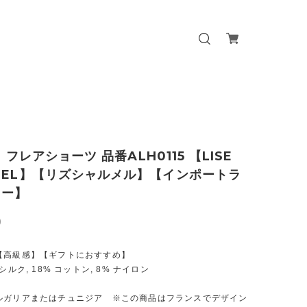
a] フレアショーツ 品番ALH0115 【LISE
MEL】【リズシャルメル】【インポートラ
リー】
0
【高級感】【ギフトにおすすめ】
シルク, 18% コットン, 8% ナイロン
ルガリアまたはチュニジア ※この商品はフランスでデザイン