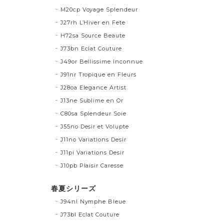
M20cp Voyage Splendeur
J27rh L’Hiver en Fete
H72sa Source Beaute
J73bn Eclat Couture
J49or Bellissime Inconnue
J91nr Tropique en Fleurs
J28oa Elegance Artist
J13ne Sublime en Or
C80sa Splendeur Soie
J55no Desir et Volupte
J11no Variations Desir
J11pi Variations Desir
J10pb Plaisir Caresse
春夏シリーズ
J94nl Nymphe Bleue
J73bl Eclat Couture