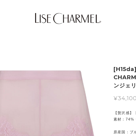
[H15d
CHAR
ンジェ
¥34,10
【贅沢感】
素材：74% 
原産国：ブ