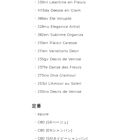
J39nl Libertine en Fleurs
H15da Deesse en Glam
J86ev Ete Volupte
J28nu Elegance Artist
J82en Sublime Organza
J10en Plaisir Caresse
J11en Variations Desir
J35gv Desirs de Venise
J37fe Danse des Fleurs
J75no Diva Glamour
J53sl L’Amour au Soleil
J35no Desirs de Venise
定番
epure
C80 [SRベージュ]
C80 [ENシャンパン]
C80 [SMネイビーシャンパン]