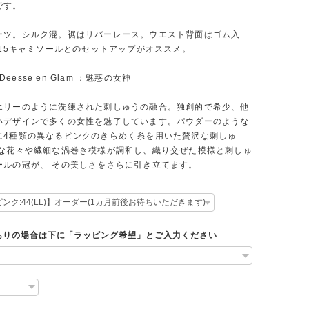
です。
ーツ。シルク混。裾はリバーレース。ウエスト背面はゴム入
615キャミソールとのセットアップがオススメ。
5 Deesse en Glam ：魅惑の女神
エリーのように洗練された刺しゅうの融合。独創的で希少、他
いデザインで多くの女性を魅了しています。パウダーのような
に4種類の異なるピンクのきらめく糸を用いた贅沢な刺しゅ
的な花々や繊細な渦巻き模様が調和し、織り交ぜた模様と刺しゅ
ールの冠が、 その美しさをさらに引き立てます。
ありの場合は下に「ラッピング希望」とご入力ください