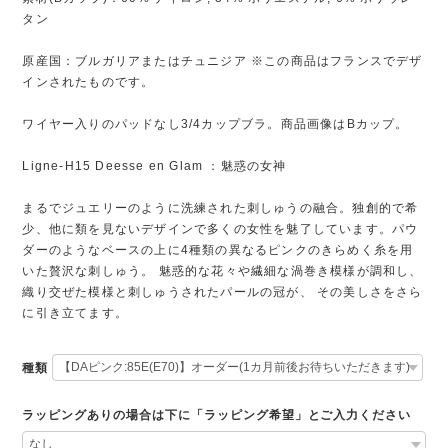
タン
原産国：ブルガリアまたはチュニジア ※この商品はフランスでデザ
インされたものです。
ワイヤー入りのパッドなし3/4カップブラ。商品画像はBカップ。
Ligne-H15 Deesse en Glam ：魅惑の女神
まるでジュエリーのように洗練された刺しゅうの融合。独創的で希
少、他に類を見ないデザインで多くの女性を魅了しています。パウ
ダーのようなベースの上に4種類の異なるピンクのきらめく糸を用
いた贅沢な刺しゅう。 魅惑的な花々や繊細な渦巻き模様が調和し、
織り交ぜた模様と刺しゅうされたパールの冠が、 その美しさをさら
に引き立てます。
種類
ラッピングありの場合は下に「ラッピング希望」とご入力ください