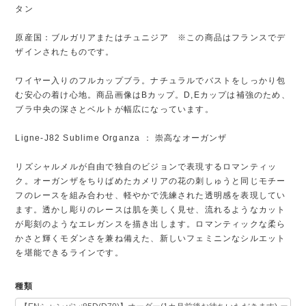
タン
原産国：ブルガリアまたはチュニジア ※この商品はフランスでデ
ザインされたものです。
ワイヤー入りのフルカップブラ。ナチュラルでバストをしっかり包
む安心の着け心地。商品画像はBカップ。D,Eカップは補強のため、
ブラ中央の深さとベルトが幅広になっています。
Ligne-J82 Sublime Organza ： 崇高なオーガンザ
リズシャルメルが自由で独自のビジョンで表現するロマンティッ
ク。オーガンザをちりばめたカメリアの花の刺しゅうと同じモチー
フのレースを組み合わせ、軽やかで洗練された透明感を表現してい
ます。透かし彫りのレースは肌を美しく見せ、流れるようなカット
が彫刻のようなエレガンスを描き出します。ロマンティックな柔ら
かさと輝くモダンさを兼ね備えた、新しいフェミニンなシルエット
を堪能できるラインです。
種類