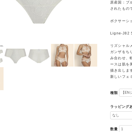
原産国：ブ
されたもの
ボクサーシ
Ligne-J8
リズシャル
ガンザをち
み合わせ、
ースは肌を
描き出しま
新しいフェ
種類
ラッピング
数量