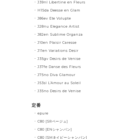
J39nl Libertine en Fleurs
H15da Deesse en Glam
J86ev Ete Volupte
J28nu Elegance Artist
J82en Sublime Organza
J10en Plaisir Caresse
J11en Variations Desir
J35gv Desirs de Venise
J37fe Danse des Fleurs
J75no Diva Glamour
J53sl L’Amour au Soleil
J35no Desirs de Venise
定番
epure
C80 [SRベージュ]
C80 [ENシャンパン]
C80 [SMネイビーシャンパン]