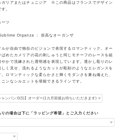
ルガリアまたはチュニジア ※この商品はフランスでデザイン
です。
ョーツ
2 Sublime Organza ： 崇高なオーガンザ
メルが自由で独自のビジョンで表現するロマンティック。オー
りばめたカメリアの花の刺しゅうと同じモチーフのレースを組
軽やかで洗練された透明感を表現しています。透かし彫りのレ
美しく見せ、流れるようなカットが彫刻のようなエレガンスを
す。ロマンティックな柔らかさと輝くモダンさを兼ね備えた、
ミニンなシルエットを堪能できるラインです。
ありの場合は下に「ラッピング希望」とご入力ください