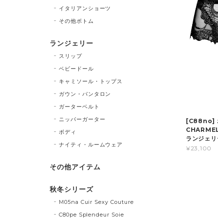
イタリアンショーツ
その他ボトム
ランジェリー
スリップ
ベビードール
キャミソール・トップス
ガウン・パンタロン
ガーターベルト
ニッパーガーター
[C88no]
CHARM
ボディ
ランジェリ
ナイティ・ルームウェア
¥23,100
その他アイテム
秋冬シリーズ
M05na Cuir Sexy Couture
C80pe Splendeur Soie