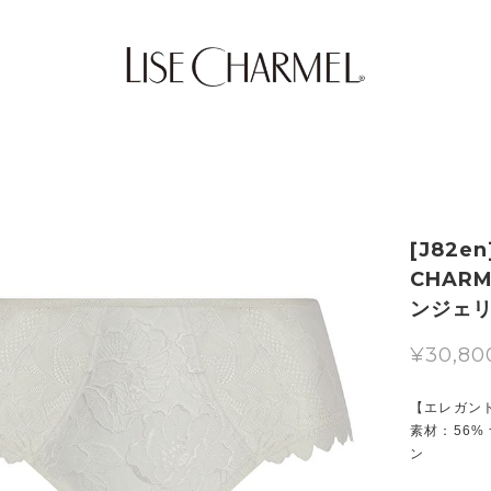
[J82e
CHAR
ンジェ
¥30,80
【エレガン
素材：56% 
ン