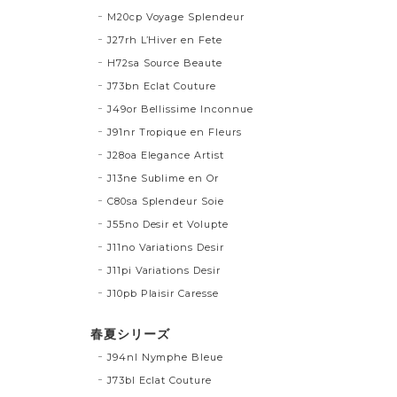
M20cp Voyage Splendeur
J27rh L’Hiver en Fete
H72sa Source Beaute
J73bn Eclat Couture
J49or Bellissime Inconnue
J91nr Tropique en Fleurs
J28oa Elegance Artist
J13ne Sublime en Or
C80sa Splendeur Soie
J55no Desir et Volupte
J11no Variations Desir
J11pi Variations Desir
J10pb Plaisir Caresse
春夏シリーズ
J94nl Nymphe Bleue
J73bl Eclat Couture