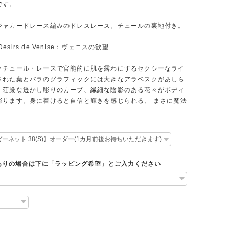
です。
ジャカードレース編みのドレスレース。チュールの裏地付き。
5 Desirs de Venise：ヴェニスの欲望
クチュール・レースで官能的に肌を露わにするセクシーなライ
された葉とバラのグラフィックには大きなアラベスクがあしら
、荘厳な透かし彫りのカーブ、繊細な陰影のある花々がボディ
彩ります。身に着けると自信と輝きを感じられる、 まさに魔法
ありの場合は下に「ラッピング希望」とご入力ください