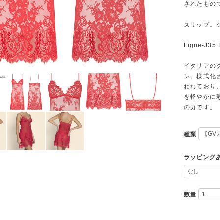
されたもの
スリップ。
Ligne-J3
イタリアの
ン。様式化
われており
を軽やかに
の力です。
種類
ラッピング
数量