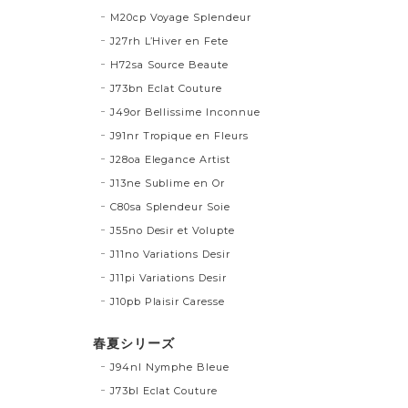
M20cp Voyage Splendeur
J27rh L’Hiver en Fete
H72sa Source Beaute
J73bn Eclat Couture
J49or Bellissime Inconnue
J91nr Tropique en Fleurs
J28oa Elegance Artist
J13ne Sublime en Or
C80sa Splendeur Soie
J55no Desir et Volupte
J11no Variations Desir
J11pi Variations Desir
J10pb Plaisir Caresse
春夏シリーズ
J94nl Nymphe Bleue
J73bl Eclat Couture