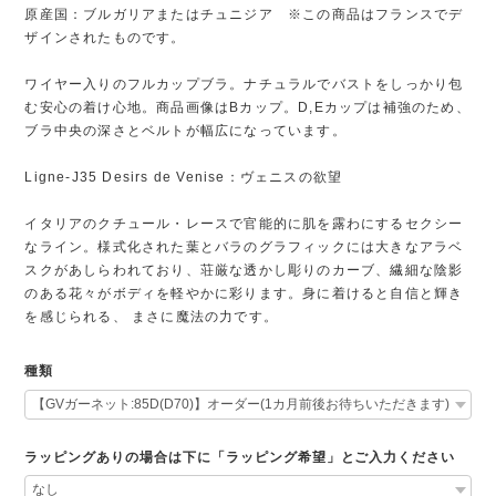
原産国：ブルガリアまたはチュニジア ※この商品はフランスでデ
ザインされたものです。
ワイヤー入りのフルカップブラ。ナチュラルでバストをしっかり包
む安心の着け心地。商品画像はBカップ。D,Eカップは補強のため、
ブラ中央の深さとベルトが幅広になっています。
Ligne-J35 Desirs de Venise：ヴェニスの欲望
イタリアのクチュール・レースで官能的に肌を露わにするセクシー
なライン。様式化された葉とバラのグラフィックには大きなアラベ
スクがあしらわれており、荘厳な透かし彫りのカーブ、繊細な陰影
のある花々がボディを軽やかに彩ります。身に着けると自信と輝き
を感じられる、 まさに魔法の力です。
種類
ラッピングありの場合は下に「ラッピング希望」とご入力ください