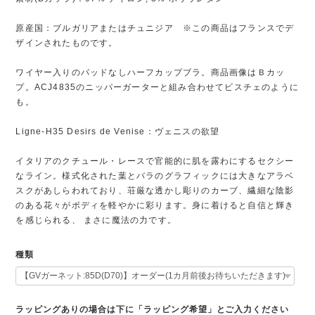
原産国：ブルガリアまたはチュニジア ※この商品はフランスでデ
ザインされたものです。
ワイヤー入りのパッドなしハーフカップブラ。商品画像はＢカッ
プ。ACJ4835のニッパーガーターと組み合わせてビスチェのように
も。
Ligne-H35 Desirs de Venise：ヴェニスの欲望
イタリアのクチュール・レースで官能的に肌を露わにするセクシー
なライン。様式化された葉とバラのグラフィックには大きなアラベ
スクがあしらわれており、荘厳な透かし彫りのカーブ、繊細な陰影
のある花々がボディを軽やかに彩ります。身に着けると自信と輝き
を感じられる、 まさに魔法の力です。
種類
ラッピングありの場合は下に「ラッピング希望」とご入力ください