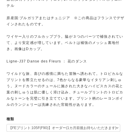
テル
原産国:ブルガリアまたはチュニジア ※この商品はフランスでデザ
インされたものです。
ワイヤー入りのフルカップブラ。脇が３つのパーツで補強されてい
て、より安定感が増しています。ベルトは補強のメッシュ裏地付
き。画像はDカップ。
Ligne-J37 Danse des Fleurs ： 花のダンス
ワイルドな旅、喜びの感情に満ちた冒険へ誘われて。トロピカルな
プリントを際立たせるのは、7色からなる豪華なイタリアン刺しゅ
う。ヌードカラーのチュールに施された大きなハイビスカスの花と
葉の刺しゅうは肌に優しく溶け込み、チュールプリントのトロピカ
ルなトーンを完璧に引き立てています。プリント柄のレーヨンボイ
ルのランジェリーは洗練された官能性があります。
種類