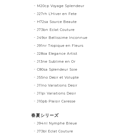
M20cp Voyage Splendeur
J27rh L’Hiver en Fete
H72sa Source Beaute
J73bn Eclat Couture
J49or Bellissime Inconnue
J91nr Tropique en Fleurs
J28oa Elegance Artist
J13ne Sublime en Or
C80sa Splendeur Soie
J55no Desir et Volupte
J11no Variations Desir
J11pi Variations Desir
J10pb Plaisir Caresse
春夏シリーズ
J94nl Nymphe Bleue
J73bl Eclat Couture