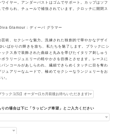
ンワイヤー。アンダーバストはゴムでサポート。カップはソフ
ュで作られ、チュールで補強されています。クロッチに開閉ス
5 Diva Glamour：ディーバ グラマー
の芸術、セクシーな魅力。洗練された独創的で華やかなデザイ
ばゆいばかりの輝きを放ち、私たちを魅了します。ブラックにシ
レックス糸で装飾された曲線と丸みを帯びたイタリア刺しゅう
ンポラリージュエリーの軽やかさを彷彿とさせます。レースに
スパンコールがあしらわれ、繊細できらめくタッチに目を奪わ
グジュアリーなムードで、極めてセクシーなランジェリーをお
さい。
ありの場合は下に「ラッピング希望」とご入力ください