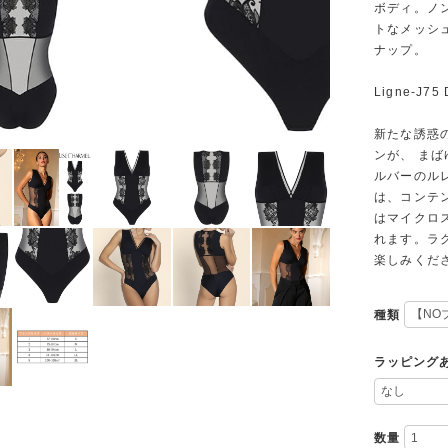
ボディ。ノ
トなメッシ
ナップ。
Ligne-J7
新たな誘惑
ンが、 ま
ルバーのル
は、コンテ
はマイクロ
れます。ラ
楽しみくだ
種類
ラッピング
数量