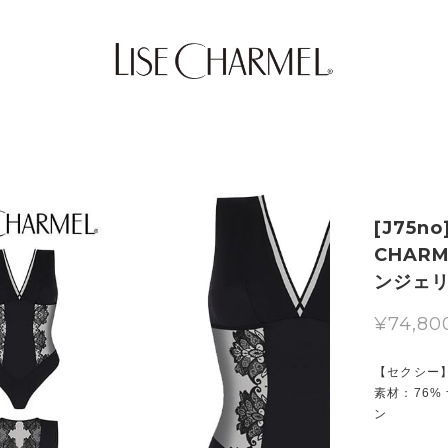
[J75n
CHAR
ンジェ
¥74,80
【セクシー
素材：76% 
ン