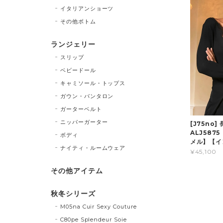
イタリアンショーツ
その他ボトム
ランジェリー
スリップ
ベビードール
キャミソール・トップス
ガウン・パンタロン
ガーターベルト
ニッパーガーター
[J75no
ALJ587
ボディ
メル】【イ
ナイティ・ルームウェア
¥45,100
その他アイテム
秋冬シリーズ
M05na Cuir Sexy Couture
C80pe Splendeur Soie