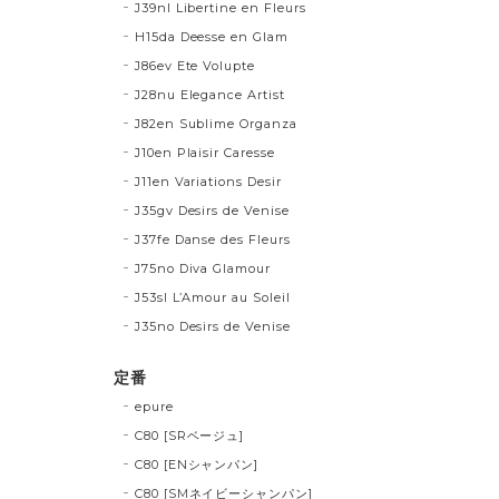
J39nl Libertine en Fleurs
H15da Deesse en Glam
J86ev Ete Volupte
J28nu Elegance Artist
J82en Sublime Organza
J10en Plaisir Caresse
J11en Variations Desir
J35gv Desirs de Venise
J37fe Danse des Fleurs
J75no Diva Glamour
J53sl L’Amour au Soleil
J35no Desirs de Venise
定番
epure
C80 [SRベージュ]
C80 [ENシャンパン]
C80 [SMネイビーシャンパン]