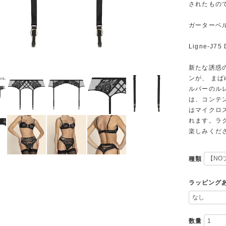
されたもの
ガーターベ
Ligne-J7
新たな誘惑
ンが、 ま
ルバーのル
は、コンテ
はマイクロ
れます。ラ
楽しみくだ
種類
ラッピング
数量