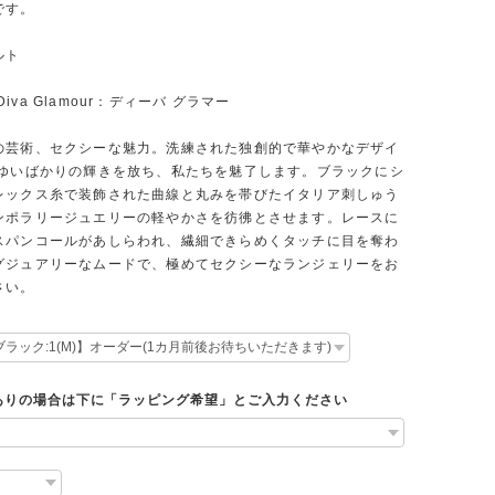
です。
ルト
5 Diva Glamour：ディーバ グラマー
の芸術、セクシーな魅力。洗練された独創的で華やかなデザイ
ばゆいばかりの輝きを放ち、私たちを魅了します。ブラックにシ
レックス糸で装飾された曲線と丸みを帯びたイタリア刺しゅう
ンポラリージュエリーの軽やかさを彷彿とさせます。レースに
スパンコールがあしらわれ、繊細できらめくタッチに目を奪わ
グジュアリーなムードで、極めてセクシーなランジェリーをお
さい。
ありの場合は下に「ラッピング希望」とご入力ください