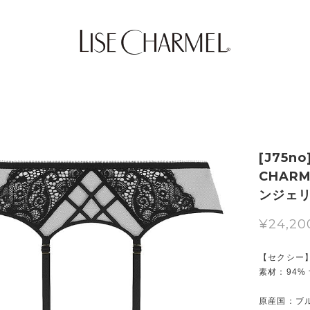
[J75n
CHAR
ンジェ
¥24,20
【セクシー
素材：94%
原産国：ブ