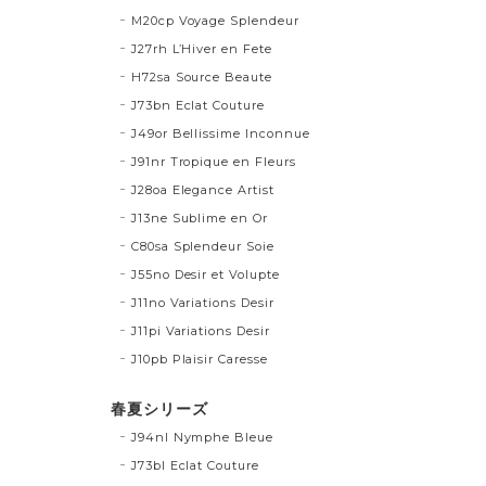
M20cp Voyage Splendeur
J27rh L’Hiver en Fete
H72sa Source Beaute
J73bn Eclat Couture
J49or Bellissime Inconnue
J91nr Tropique en Fleurs
J28oa Elegance Artist
J13ne Sublime en Or
C80sa Splendeur Soie
J55no Desir et Volupte
J11no Variations Desir
J11pi Variations Desir
J10pb Plaisir Caresse
春夏シリーズ
J94nl Nymphe Bleue
J73bl Eclat Couture