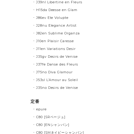
J39nl Libertine en Fleurs
H15da Deesse en Glam
J86ev Ete Volupte
J28nu Elegance Artist
J82en Sublime Organza
J10en Plaisir Caresse
J11en Variations Desir
J35gv Desirs de Venise
J37fe Danse des Fleurs
J75no Diva Glamour
J53sl L’Amour au Soleil
J35no Desirs de Venise
定番
epure
C80 [SRベージュ]
C80 [ENシャンパン]
C80 [SMネイビーシャンパン]