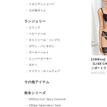
イタリアンショーツ
その他ボトム
ランジェリー
スリップ
ベビードール
キャミソール・トップス
ガウン・パンタロン
ガーターベルト
ニッパーガーター
[C88no
【LISE 
ボディ
ンポートラ
ナイティ・ルームウェア
¥20,900
その他アイテム
秋冬シリーズ
M05na Cuir Sexy Couture
C80pe Splendeur Soie