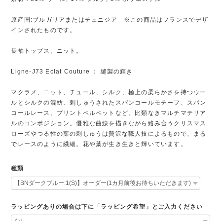
原産国:ブルガリアまたはチュニジア ※この商品はフランスでデザ
インされたものです。
長袖トップス。ニット。
Ligne-J73 Eclat Couture ： 縫製の輝き
マクラメ、ニット、チュール、シルク、極上の柔らかさを持つウー
ルとシルクの混紡、刺しゅうされたスパンコールモチーフ、スパン
コールレース、プリントベルベットなど、比類なきマルチマテリア
ルのコンポジション。優雅な曲線を描きながら絡み合うクリスマス
ローズやつる性の葉の刺しゅうは贅沢な職人技によるもので、まる
でレースのように繊細。花や葉が生き生きと輝いています。
種類
ラッピングありの場合は下に「ラッピング希望」とご入力ください