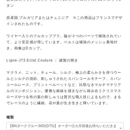
タン
原産国:ブルガリアまたはチュニジア ※この商品はフランスでデザ
インされたものです。
ワイヤー入りのフルカップブラ。脇が３つのパーツで補強されてい
て、より安定感が増しています。ベルトは補強のメッシュ裏地付
き。画像はDカップ。
Ligne-J73 Eclat Couture ： 縫製の輝き
マクラメ、ニット、チュール、シルク、極上の柔らかさを持つウー
ルとシルクの混紡、刺しゅうされたスパンコールモチーフ、スパン
コールレース、プリントベルベットなど、比類なきマルチマテリア
ルのコンポジション。優雅な曲線を描きながら絡み合うクリスマス
ローズやつる性の葉の刺しゅうは贅沢な職人技によるもので、まる
でレースのように繊細。花や葉が生き生きと輝いています。
種類