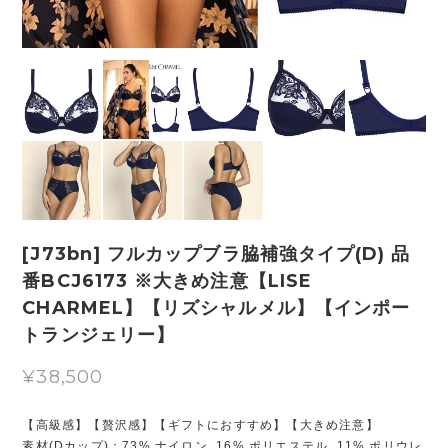
[J73bn] フルカップブラ脇補強タイプ(D) 品
番BCJ6173 ※大きめ注意【LISE
CHARMEL】【リズシャルメル】【インポー
トランジェリー】
¥38,500
【高級感】【贅沢感】【ギフトにおすすめ】【大きめ注意】
素材(Dカップ)：73% ナイロン, 16% ポリエステル, 11% ポリウレ