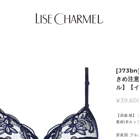
[J73b
きめ注意
ル】【
¥39,60
【高級感】
素材(Bカップ
原産国:ブ