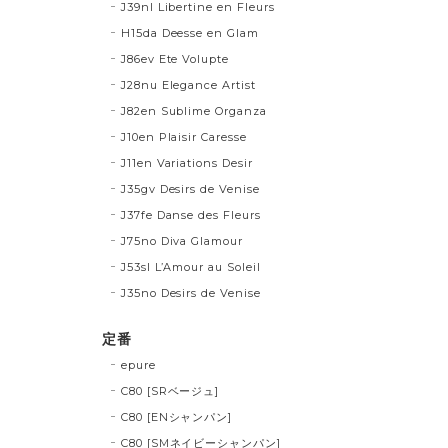
J39nl Libertine en Fleurs
H15da Deesse en Glam
J86ev Ete Volupte
J28nu Elegance Artist
J82en Sublime Organza
J10en Plaisir Caresse
J11en Variations Desir
J35gv Desirs de Venise
J37fe Danse des Fleurs
J75no Diva Glamour
J53sl L’Amour au Soleil
J35no Desirs de Venise
定番
epure
C80 [SRベージュ]
C80 [ENシャンパン]
C80 [SMネイビーシャンパン]