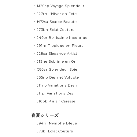
M20cp Voyage Splendeur
J27rh L’Hiver en Fete
H72sa Source Beaute
J73bn Eclat Couture
J49or Bellissime Inconnue
J91nr Tropique en Fleurs
J28oa Elegance Artist
J13ne Sublime en Or
C80sa Splendeur Soie
J55no Desir et Volupte
J11no Variations Desir
J11pi Variations Desir
J10pb Plaisir Caresse
春夏シリーズ
J94nl Nymphe Bleue
J73bl Eclat Couture