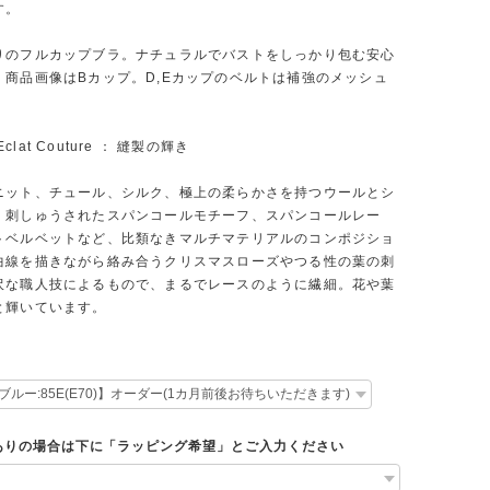
す。
りのフルカップブラ。ナチュラルでバストをしっかり包む安心
。商品画像はBカップ。D,Eカップのベルトは補強のメッシュ
 Eclat Couture ： 縫製の輝き
ニット、チュール、シルク、極上の柔らかさを持つウールとシ
、刺しゅうされたスパンコールモチーフ、スパンコールレー
トベルベットなど、比類なきマルチマテリアルのコンポジショ
曲線を描きながら絡み合うクリスマスローズやつる性の葉の刺
沢な職人技によるもので、まるでレースのように繊細。花や葉
と輝いています。
ありの場合は下に「ラッピング希望」とご入力ください