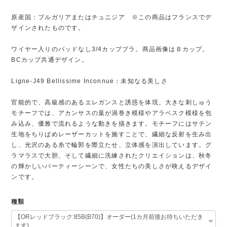
原産国：ブルガリアまたはチュニジア ※この商品はフランスでデ
ザインされたものです。
ワイヤー入りのパッドなし3/4カップブラ。商品画像はＢカップ。
BCカップ共通デザイン。
Ligne-J49 Bellissime Inconnue：未知なる美しさ
官能的で、高級感のあるエレガンスと誘惑を体現。大きな刺しゅう
モチーフでは、アカンサスの葉が渦巻き模様やアラベスク模様を包
み込み、優雅で流れるような動きを描きます。モチーフにはサテン
生地をちりばめレーザーカットを施すことで、繊細な反射を生み出
し、光沢のある糸で輪郭を際立たせ、立体感を演出しています。グ
ラマラスで大胆、そして繊細に洗練されたクリエイションは、秋冬
の輝かしいパーティーシーンで、女性たちの美しさが映えるデザイ
ンです。
種類