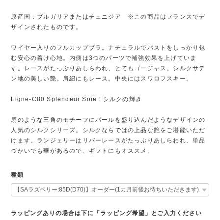
原産国：ブルガリアまたはチュニジア ※この商品はフランスでデ
ザインされたものです。
ワイヤー入りのフルカップブラ。ナチュラルでバストをしっかり包
む安心の着け心地。内側は3つのパーツで補強効果を上げていま
す。レースがたっぷりあしらわれ、とてもゴージャス。シルクサテ
ン地の美しい艶。肩紐にもレース。中央にはスワロフスキー。
Ligne-C80 Splendeur Soie : シルクの輝き
扇のような三角のモチーフにパールを盛り込んだようなデザインの
人気のシルクシリーズ。シルクならではの上品な艶をご堪能いただ
けます。ランジェリーはリバーレースがたっぷりあしらわれ、単品
づかいでも華があるので、ギフトにもオススメ。
種類
ラッピングありの場合は下に「ラッピング希望」とご入力ください