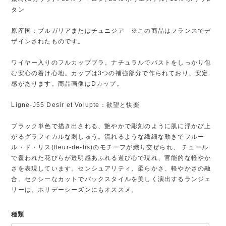
タン
原産国：ブルガリアまたはチュニジア ※この商品はフランスでデ
ザインされたものです。
ワイヤー入りのフルカップブラ。ナチュラルでバストをしっかり包
む安心の着け心地。カップは3つの補強部分で作られており、安定
感があります。商品画像はDカップ。
Ligne-J55 Desir et Volupte：欲望と快楽
ブラック単色で描き出される、艶やかで彫刻のように肌に浮かび上
がるグラフィカルな刺しゅう。流れるような繊細な動きでフルー
ル・ド・リス(fleur-de-lis)のモチーフが織り交ぜられ、 チュール
で覆われた花びらが透明感あふれる遊び心で現れ、官能的な軽やか
さを表現しています。センシュアリティ、柔らかさ、軽やかさの融
合。セクシーなカットでバックスタイルを美しく演出するランジェ
リーは、ホリデーシーズンにもオススメ。
種類