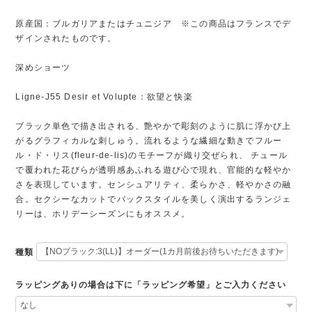
原産国：ブルガリアまたはチュニジア ※この商品はフランスでデ
ザインされたものです。
深めショーツ
Ligne-J55 Desir et Volupte：欲望と快楽
ブラック単色で描き出される、艶やかで彫刻のように肌に浮かび上
がるグラフィカルな刺しゅう。流れるような繊細な動きでフルー
ル・ド・リス(fleur-de-lis)のモチーフが織り交ぜられ、 チュール
で覆われた花びらが透明感あふれる遊び心で現れ、官能的な軽やか
さを表現しています。センシュアリティ、柔らかさ、軽やかさの融
合。セクシーなカットでバックスタイルを美しく演出するランジェ
リーは、ホリデーシーズンにもオススメ。
種類
ラッピングありの場合は下に「ラッピング希望」とご入力ください