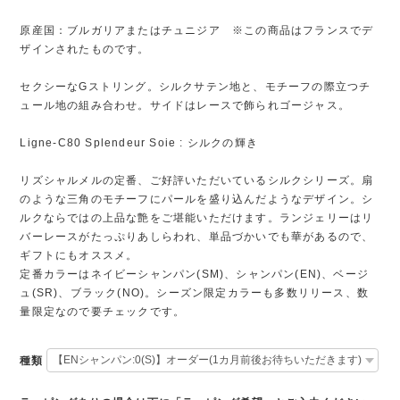
原産国：ブルガリアまたはチュニジア ※この商品はフランスでデ
ザインされたものです。
セクシーなGストリング。シルクサテン地と、モチーフの際立つチ
ュール地の組み合わせ。サイドはレースで飾られゴージャス。
Ligne-C80 Splendeur Soie : シルクの輝き
リズシャルメルの定番、ご好評いただいているシルクシリーズ。扇
のような三角のモチーフにパールを盛り込んだようなデザイン。シ
ルクならではの上品な艶をご堪能いただけます。ランジェリーはリ
バーレースがたっぷりあしらわれ、単品づかいでも華があるので、
ギフトにもオススメ。
定番カラーはネイビーシャンパン(SM)、シャンパン(EN)、ベージ
ュ(SR)、ブラック(NO)。シーズン限定カラーも多数リリース、数
量限定なので要チェックです。
種類